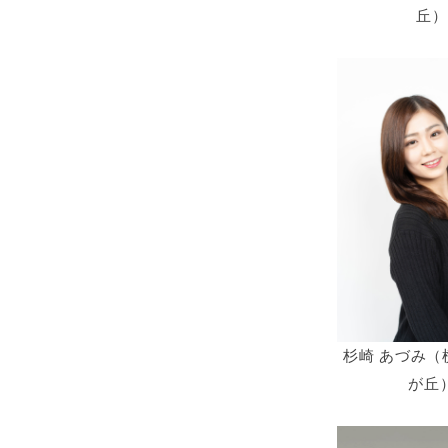
丘）
杉崎 あづみ（
が丘