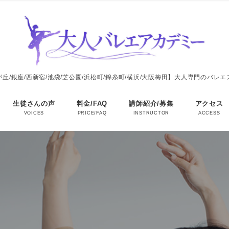
丘/銀座/西新宿/池袋/芝公園/浜松町/錦糸町/横浜/大阪梅田】大人専門のバレ
生徒さんの声
料金/FAQ
講師紹介/募集
アクセス
VOICES
PRICE/FAQ
INSTRUCTOR
ACCESS