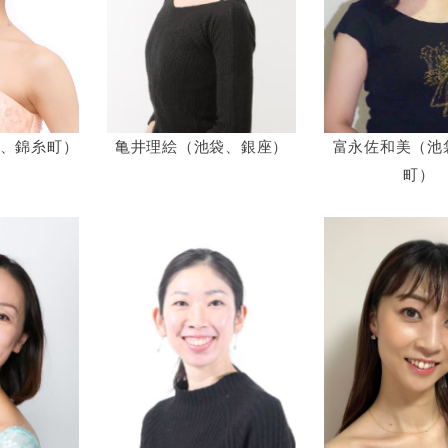
、錦糸町）
亀井理絵（池袋、銀座）
富永佐和美（池
町）