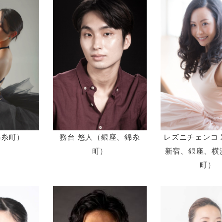
務台 悠人（銀座、錦糸
レズニチェンコ
錦糸町）
町）
新宿、銀座、横
町）