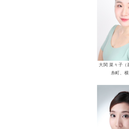
大関 菜々子（
糸町、横