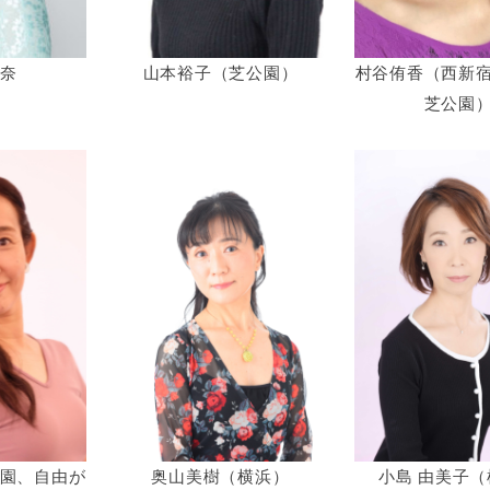
奈
山本裕子（芝公園）
村谷侑香（西新
芝公園
園、自由が
奥山美樹（横浜）
小島 由美子