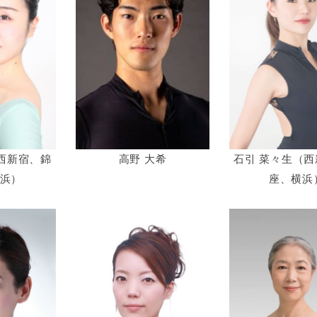
西新宿、錦
高野 大希
石引 菜々生（
浜）
座、横浜