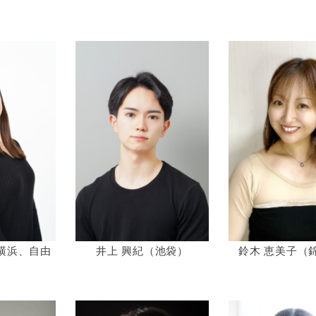
横浜、自由
井上 興紀（池袋）
鈴木 恵美子（
）