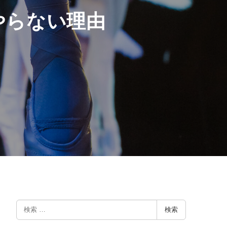
やらない理由
検
検索
索