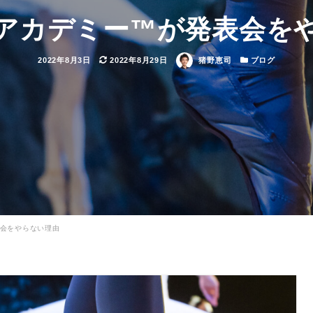
アカデミー™が発表会を
投
更
著
カ
2022年8月3日
2022年8月29日
猪野恵司
ブログ
稿
新
者
テ
日
日
ゴ
リ
ー
会をやらない理由