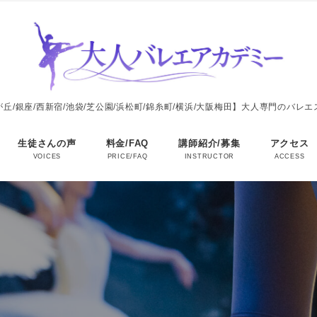
丘/銀座/西新宿/池袋/芝公園/浜松町/錦糸町/横浜/大阪梅田】大人専門のバレ
生徒さんの声
料金/FAQ
講師紹介/募集
アクセス
VOICES
PRICE/FAQ
INSTRUCTOR
ACCESS