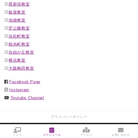
◎
西新宿教室
◎
銀座教室
◎
池袋教室
◎
芝公園教室
◎
浜松町教室
◎
錦糸町教室
◎
自由が丘教室
◎
横浜教室
◎
大阪梅田教室
Facebook Page
Instagram
Youtube Channel
プライバシーポリシー
COPYRIGHT
大人バレエアカデミー™
ALL RIGHTS RESERVED.
クラス
スケジュール
アクセス
お問い合わせ