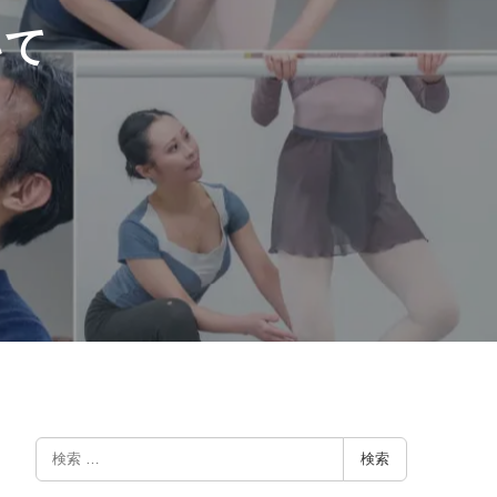
いて
検
検索
索