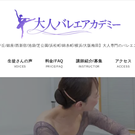
丘/銀座/西新宿/池袋/芝公園/浜松町/錦糸町/横浜/大阪梅田】大人専門のバレ
生徒さんの声
料金/FAQ
講師紹介/募集
アクセス
VOICES
PRICE/FAQ
INSTRUCTOR
ACCESS