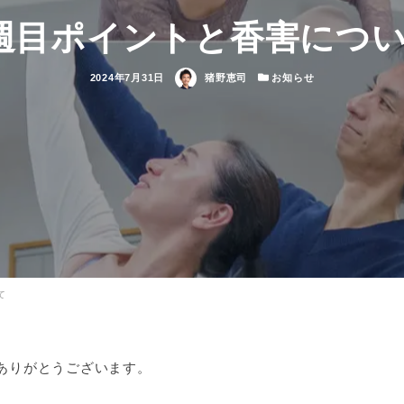
週目ポイントと香害につ
投
著
カ
2024年7月31日
猪野恵司
お知らせ
稿
者
テ
日
ゴ
リ
ー
て
ありがとうございます。