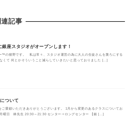
関連記事
に銀座スタジオがオープンします！
ー™の猪野です。 私は常々、スタジオ運営の為に大人の生徒さんを蔑ろにする
なくて 何とかそういうこと減らしていきたいと思っておりました […]
スについて
をご愛顧いただきありがとうございます。 1月から変更のあるクラスについてお
日 林先生 20:30～21:30 センター⇒ロングセンター 【銀 […]