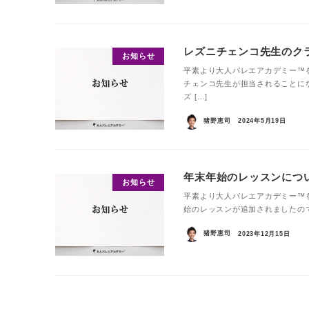
レズニチェンコ先生のク
お知らせ
平素より大人バレエアカデミー™
チェンコ先生が担当されることに
ズ […]
猪野恵司
2024年5月19日
年末年始のレッスンについ
お知らせ
平素より大人バレエアカデミー™
始のレッスンが追加されましたので、お
猪野恵司
2023年12月15日