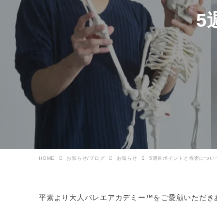
5
HOME
お知らせ/ブログ
お知らせ
5週目ポイントと香害につい
平素より大人バレエアカデミー™をご愛顧いただき