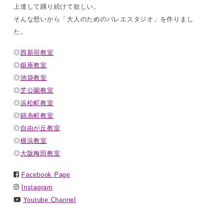
上達して踊り続けて欲しい。
そんな想いから「大人のためのバレエスタジオ」を作りまし
た。
◎
西新宿教室
◎
銀座教室
◎
池袋教室
◎
芝公園教室
◎
浜松町教室
◎
錦糸町教室
◎
自由が丘教室
◎
横浜教室
◎
大阪梅田教室
Facebook Page
Instagram
Youtube Channel