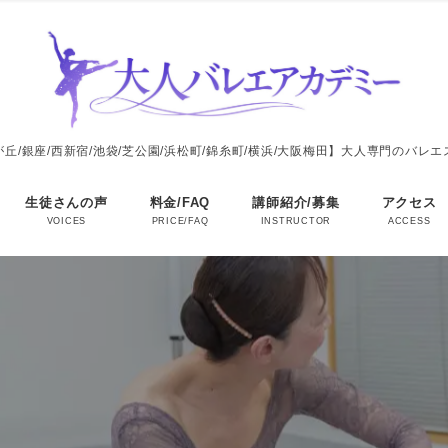
丘/銀座/西新宿/池袋/芝公園/浜松町/錦糸町/横浜/大阪梅田】大人専門のバレ
生徒さんの声
料金/FAQ
講師紹介/募集
アクセス
VOICES
PRICE/FAQ
INSTRUCTOR
ACCESS