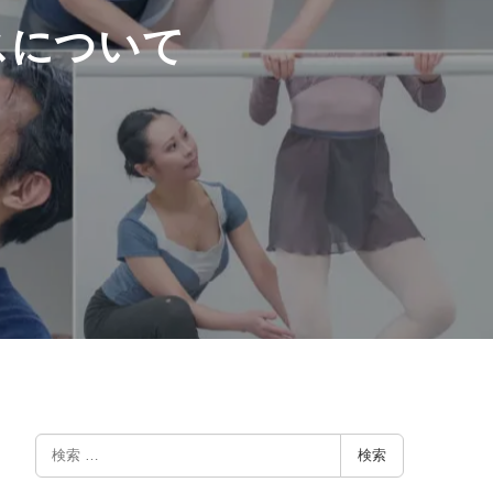
スについて
検
検索
索