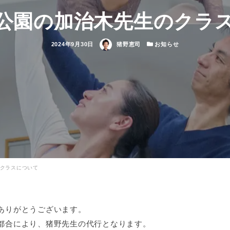
公園の加治木先生のクラ
投
著
カ
2024年9月30日
猪野恵司
お知らせ
稿
者
テ
日
ゴ
リ
ー
クラスについて
ありがとうございます。
都合により、猪野先生の代行となります。