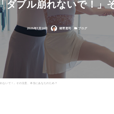
「ダブル崩れないで！」
投
著
カ
2025年7月16日
猪野恵司
ブログ
稿
者
テ
日
ゴ
リ
ー
れないで！」その注意、本当にあなたのため？