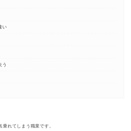
違い
失う
名乗れてしまう職業です。