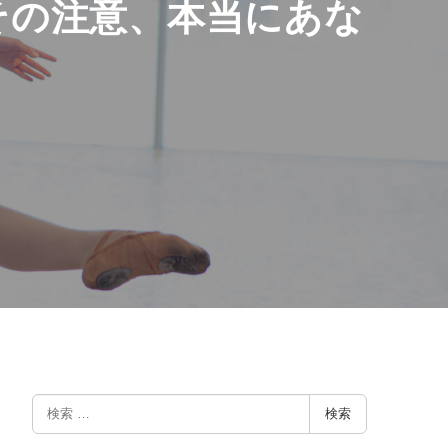
その注意、本当にあな
検
検索
索