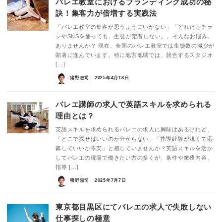
バレエ教室におけるブランディング成功の秘
訣！集客力が倍増する実践法
「バレエ教室の集客が思うようにいかない」「どれだけチラ
シやSNSを使っても、生徒が定着しない」。そんなお悩み、
ありませんか？ 現在、全国のバレエ教室では生徒数の減少が
顕著に進んでいます。特に地方地域では、競合するスタジオ
[…]
猪野恵司
2025年4月18日
バレエ講師の求人で英語スキルを求められる
理由とは？
英語スキルを求められるバレエの求人に興味はあるけれど、
「どこで探せばいいのか分からない」「指導経験が浅くて応
募していいか不安」と感じていませんか？英語スキルを活か
してバレエの現場で働きたい方の多くが、条件や業務内容、
指導 […]
猪野恵司
2025年7月7日
東京都目黒区にてバレエの求人で失敗しない
仕事探しの極意