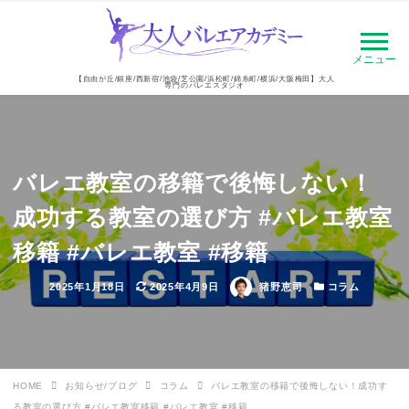
メニュー
【自由が丘/銀座/西新宿/池袋/芝公園/浜松町/錦糸町/横浜/大阪梅田】大人
専門のバレエスタジオ
バレエ教室の移籍で後悔しない！
成功する教室の選び方 #バレエ教室
移籍 #バレエ教室 #移籍
投
更
著
カ
2025年1月18日
2025年4月9日
猪野恵司
コラム
稿
新
者
テ
日
日
ゴ
リ
ー
HOME
お知らせ/ブログ
コラム
バレエ教室の移籍で後悔しない！成功す
る教室の選び方 #バレエ教室移籍 #バレエ教室 #移籍