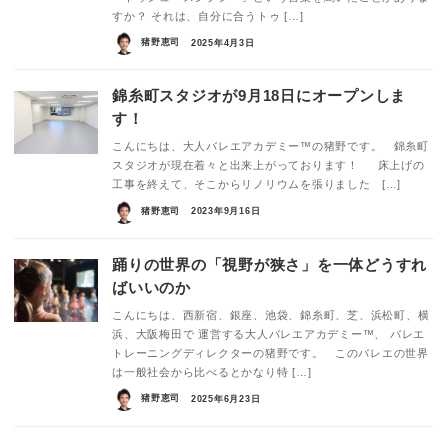
すか？ それは、自分に合うトゥ […]
猪野恵司
2025年4月3日
錦糸町スタジオが9月18日にオープンしま
す！
こんにちは、大人バレエアカデミー™の猪野です。 錦糸町
スタジオが現在着々と出来上がっております！ 床上げの
工事を終えて、そこからリノリウムを張りました […]
猪野恵司
2023年9月16日
踊りの世界の「視野が狭さ」を一体どうすれ
ばいいのか
こんにちは、西新宿、銀座、池袋、錦糸町、芝、浜松町、横
浜、大阪梅田で 運営する大人バレエアカデミー™、 バレエ
トレーニングディレクターの猪野です。 このバレエの世界
は一般社会から比べるとかなり特 […]
猪野恵司
2025年6月23日