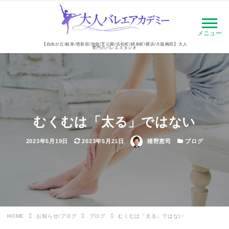
メニュー
【自由が丘/銀座/西新宿/池袋/芝公園/浜松町/錦糸町/横浜/大阪梅田】大人
専門のバレエスタジオ
むくむは「太る」ではない
投
更
著
カ
2023年5月19日
2023年5月21日
猪野恵司
ブログ
稿
新
者
テ
日
日
ゴ
リ
ー
HOME
お知らせ/ブログ
ブログ
むくむは「太る」ではない