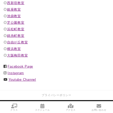
◎
西新宿教室
◎
銀座教室
◎
池袋教室
◎
芝公園教室
◎
浜松町教室
◎
錦糸町教室
◎
自由が丘教室
◎
横浜教室
◎
大阪梅田教室
Facebook Page
Instagram
Youtube Channel
プライバシーポリシー
COPYRIGHT
大人バレエアカデミー™
ALL RIGHTS RESERVED.
クラス
スケジュール
アクセス
お問い合わせ